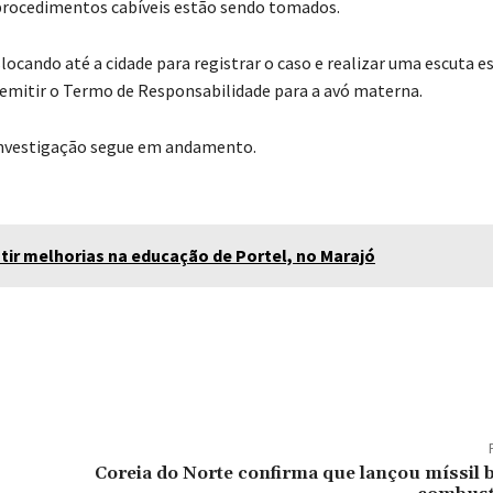
s procedimentos cabíveis estão sendo tomados.
slocando até a cidade para registrar o caso e realizar uma escuta e
 emitir o Termo de Responsabilidade para a avó materna.
 investigação segue em andamento.
utir melhorias na educação de Portel, no Marajó
Pinterest
WhatsApp
Coreia do Norte confirma que lançou míssil b