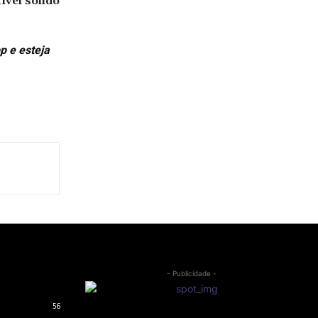
vel sólido
p e esteja
- Publicidade -
56