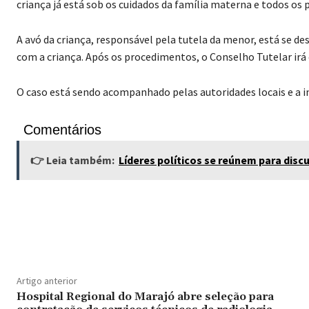
criança já está sob os cuidados da família materna e todos o
A avó da criança, responsável pela tutela da menor, está se de
com a criança. Após os procedimentos, o Conselho Tutelar irá
O caso está sendo acompanhado pelas autoridades locais e a
Comentários
👉 Leia também:
Líderes políticos se reúnem para disc
Facebook
X
Compartilhado
Artigo anterior
Hospital Regional do Marajó abre seleção para