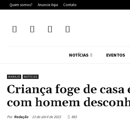
Quem somos?
Anuncie Aqui
Contato
NOTÍCIAS
EVENTOS
MARAJÓ
NOTÍCIAS
Criança foge de casa
com homem desconh
Por
Redação
13 de abril de 2023
883