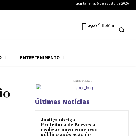
quinta-feira, 6 de agosto de 2026
29.6
C
Belém
O
ENTRETENIMENTO
- Publicidade -
io
Últimas Notícias
Justiça obriga
Prefeitura de Breves a
realizar novo concurso
público após ação do