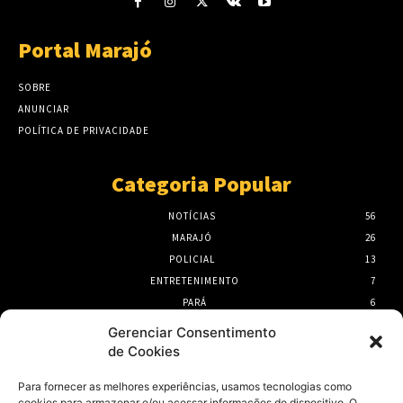
Portal Marajó
SOBRE
ANUNCIAR
POLÍTICA DE PRIVACIDADE
Categoria Popular
NOTÍCIAS
56
MARAJÓ
26
POLICIAL
13
ENTRETENIMENTO
7
PARÁ
6
PORTEL
6
Gerenciar Consentimento
de Cookies
- Publicidade -
Para fornecer as melhores experiências, usamos tecnologias como
cookies para armazenar e/ou acessar informações do dispositivo. O