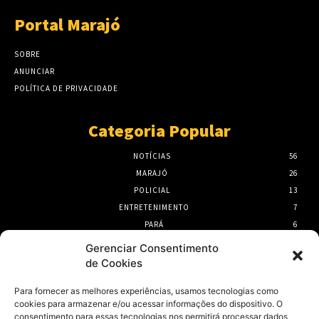
Portal Marajó
SOBRE
ANUNCIAR
POLÍTICA DE PRIVACIDADE
Categoria Popular
NOTÍCIAS
56
MARAJÓ
26
POLICIAL
13
ENTRETENIMENTO
7
PARÁ
6
PORTEL
6
Gerenciar Consentimento
de Cookies
- Publicidade -
Para fornecer as melhores experiências, usamos tecnologias como
cookies para armazenar e/ou acessar informações do dispositivo. O
consentimento para essas tecnologias nos permitirá processar dados