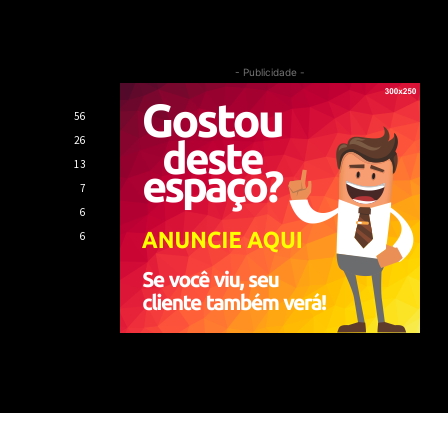
- Publicidade -
56
26
13
7
6
6