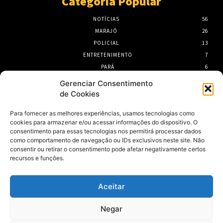
Categoria Popular
NOTÍCIAS
56
MARAJÓ
26
POLICIAL
13
ENTRETENIMENTO
7
PARÁ
6
PORTEL
6
Gerenciar Consentimento
de Cookies
- Publicidade -
Para fornecer as melhores experiências, usamos tecnologias como
cookies para armazenar e/ou acessar informações do dispositivo. O
consentimento para essas tecnologias nos permitirá processar dados
como comportamento de navegação ou IDs exclusivos neste site. Não
consentir ou retirar o consentimento pode afetar negativamente certos
recursos e funções.
Aceitar
Negar