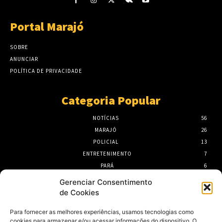
Portal Marajó
SOBRE
ANUNCIAR
POLÍTICA DE PRIVACIDADE
Categoria Popular
NOTÍCIAS
56
MARAJÓ
26
POLICIAL
13
ENTRETENIMENTO
7
PARÁ
6
PORTEL
6
Gerenciar Consentimento
de Cookies
- Publicidade -
Para fornecer as melhores experiências, usamos tecnologias como
cookies para armazenar e/ou acessar informações do dispositivo. O