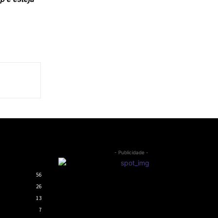
- Publicidade -
56
26
13
7