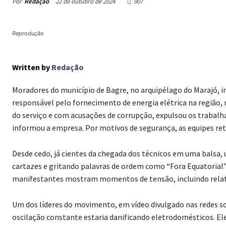
Por
Redação
22 de outubro de 2024
907
Reprodução
Written by
Redação
Moradores do município de Bagre, no arquipélago do Marajó, 
responsável pelo fornecimento de energia elétrica na região, 
do serviço e com acusações de corrupção, expulsou os trabalh
informou a empresa. Por motivos de segurança, as equipes re
Desde cedo, já cientes da chegada dos técnicos em uma balsa,
cartazes e gritando palavras de ordem como “Fora Equatorial”
manifestantes mostram momentos de tensão, incluindo relatos
Um dos líderes do movimento, em vídeo divulgado nas redes soc
oscilação constante estaria danificando eletrodomésticos. E