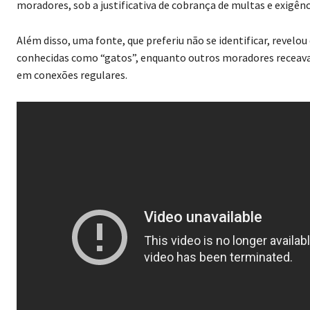
moradores, sob a justificativa de cobrança de multas e exigênc
Além disso, uma fonte, que preferiu não se identificar, revelo
conhecidas como “gatos”, enquanto outros moradores receav
em conexões regulares.