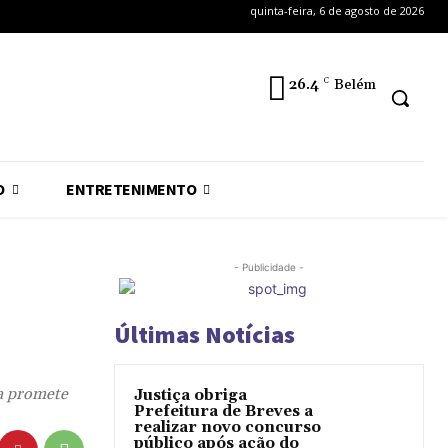
quinta-feira, 6 de agosto de 2026
26.4
C
Belém
O
ENTRETENIMENTO
- Publicidade -
Últimas Notícias
sa promete
Justiça obriga
Prefeitura de Breves a
realizar novo concurso
público após ação do