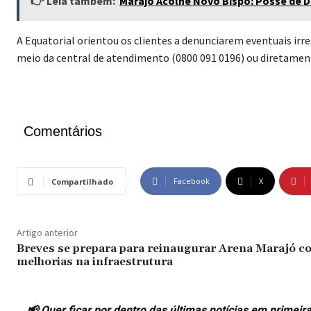
👉 Leia também:
Marajó Acolhe Novo Bispo: Posse de 
A Equatorial orientou os clientes a denunciarem eventuais ir
meio da central de atendimento (0800 091 0196) ou diretamen
Comentários
Facebook
X
Compartilhado
Artigo anterior
Breves se prepara para reinaugurar Arena Marajó c
melhorias na infraestrutura
📢 Quer ficar por dentro das últimas notícias em prime