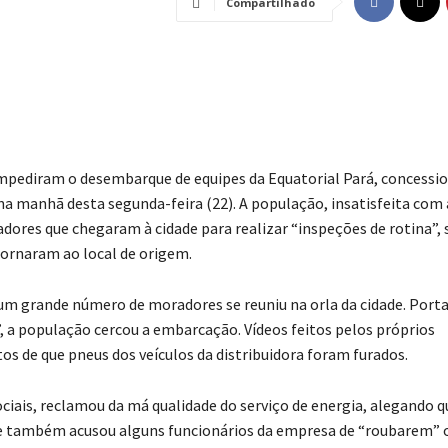
Compartilhado
impediram o desembarque de equipes da Equatorial Pará, concessio
na manhã desta segunda-feira (22). A população, insatisfeita com
adores que chegaram à cidade para realizar “inspeções de rotina”,
tornaram ao local de origem.
 um grande número de moradores se reuniu na orla da cidade. Port
, a população cercou a embarcação. Vídeos feitos pelos próprios
 de que pneus dos veículos da distribuidora foram furados.
iais, reclamou da má qualidade do serviço de energia, alegando q
le também acusou alguns funcionários da empresa de “roubarem” 