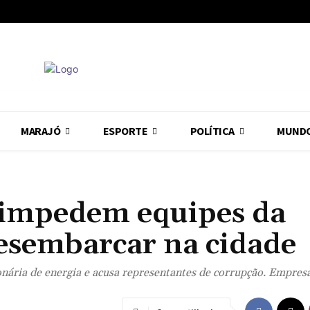
MARAJÓ
ESPORTE
POLÍTICA
MUND
 impedem equipes da
desembarcar na cidade
ionária de energia e acusa representantes de corrupção. Empre