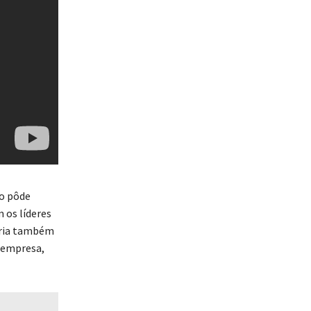
ão pôde
 os líderes
ária também
a empresa,