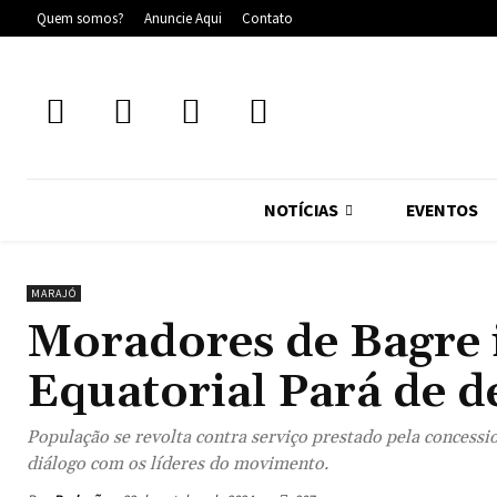
Quem somos?
Anuncie Aqui
Contato
NOTÍCIAS
EVENTOS
MARAJÓ
Moradores de Bagre
Equatorial Pará de 
População se revolta contra serviço prestado pela concess
diálogo com os líderes do movimento.