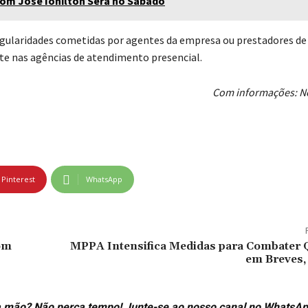
Dom José Ionilton Será no Sábado
regularidades cometidas por agentes da empresa ou prestadores de
te nas agências de atendimento presencial.
Com informações: No
Pinterest
WhatsApp
om
MPPA Intensifica Medidas para Combater
em Breves,
ira mão? Não perca tempo! Junte-se ao nosso canal no WhatsAp