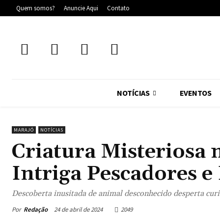
Quem somos?
Anuncie Aqui
Contato
NOTÍCIAS
EVENTOS
MARAJÓ
NOTÍCIAS
Criatura Misteriosa 
Intriga Pescadores e 
Descoberta inusitada de animal desconhecido desperta cur
Por
Redação
24 de abril de 2024
2049