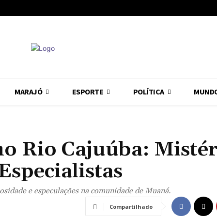
MARAJÓ
ESPORTE
POLÍTICA
MUND
no Rio Cajuúba: Misté
Especialistas
iosidade e especulações na comunidade de Muaná.
Compartilhado