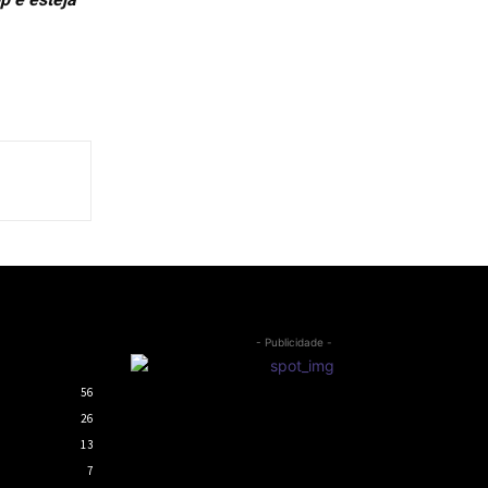
- Publicidade -
56
26
13
7