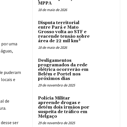
MPPA
18 de maio de 2026
Disputa territorial
entre Pará e Mato
Grosso volta ao STF e
reacende tensão sobre
área de 22 mil km²
o por uma
18 de maio de 2026
 águas,
Desligamentos
programados da rede
elétrica ocorrerão em
nde puderam
Belém e Portel nos
próximos dias
locais e
29 de novembro de 2025
Polícia Militar
al de
apreende drogas e
detém dois irmãos por
ura.
suspeita de tráfico em
Melgaço
 desse ser
29 de novembro de 2025