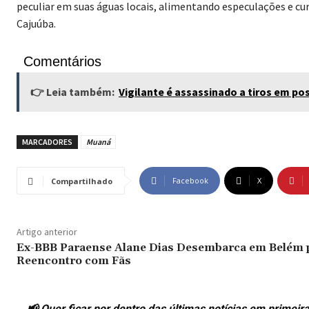
peculiar em suas águas locais, alimentando especulações e cu
Cajuúba.
Comentários
👉 Leia também:
Vigilante é assassinado a tiros em po
MARCADORES
Muaná
Facebook
X
Compartilhado
Artigo anterior
Ex-BBB Paraense Alane Dias Desembarca em Belém 
Reencontro com Fãs
📢 Quer ficar por dentro das últimas notícias em prime