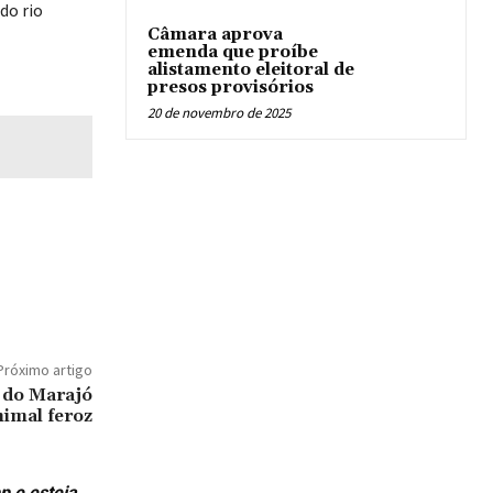
do rio
Câmara aprova
emenda que proíbe
alistamento eleitoral de
presos provisórios
20 de novembro de 2025
Próximo artigo
a do Marajó
imal feroz
p e esteja