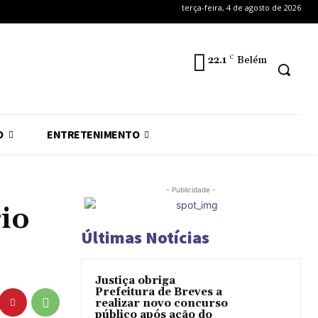
terça-feira, 4 de agosto de 2026
22.1
C
Belém
O
ENTRETENIMENTO
- Publicidade -
rio
Últimas Notícias
Justiça obriga
Prefeitura de Breves a
realizar novo concurso
público após ação do