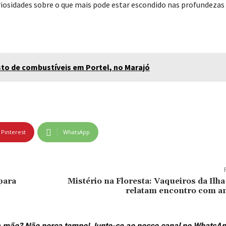
riosidades sobre o que mais pode estar escondido nas profundezas 
sto de combustíveis em Portel, no Marajó
Pinterest
WhatsApp
para
Mistério na Floresta: Vaqueiros da Ilh
relatam encontro com an
ira mão? Não perca tempo! Junte-se ao nosso canal no WhatsAp